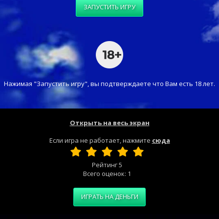
ЗАПУСТИТЬ ИГРУ
Нажимая "Запустить игру", вы подтверждаете что Вам есть 18 лет.
Открыть на весь экран
Если игра не работает, нажмите
сюда
Рейтинг
5
Всего оценок:
1
ИГРАТЬ НА ДЕНЬГИ