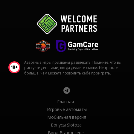
Азартные игры призваны развлекать. Помните, что вы
рискуете деньгами, когда делаете ставки. Не тратьте
больше, чем можете позволить себе проиграть.
Главная
Игровые автоматы
Мобильная версия
Бонусы Slotozal
Ввод Вывод денег