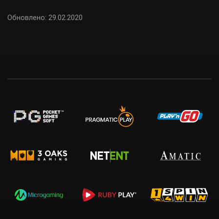
Обновлено:
29.02.2020