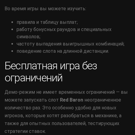
Во время игры вы можете изучить:
правила и таблицу выплат;
работу бонусных раундов и специальных
символов;
частоту выпадения выигрышных комбинаций;
поведение слота на длинной дистанции.
Бесплатная игра без
ограничений
Демо-режим не имеет временных ограничений — вы
можете запускать слот
Red Baron
неограниченное
количество раз. Это особенно удобно для новых
игроков, которые хотят разобраться в механике, а
также для опытных пользователей, тестирующих
стратегии ставок.