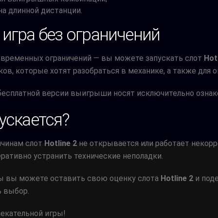
на длинной дистанции.
 игра без ограничений
временных ограничений — вы можете запускать слот
Hot
ков, которые хотят разобраться в механике, а также для
 бесплатной версии выигрыши носят исключительно ознак
ускается?
ичинам слот
Hotline 2
не открывается или работает некор
еративно устранить технические неполадки.
ы вы можете оставить свою оценку слота
Hotline 2
и под
ь выбор.
екательной игры!