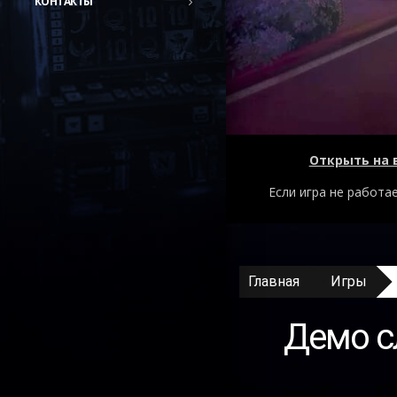
КОНТАКТЫ
Открыть на 
Если игра не работа
Главная
Игры
Демо сл