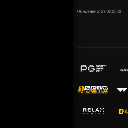
Обновлено:
29.02.2020