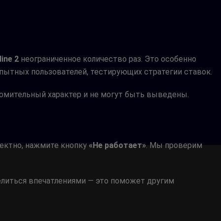
line 2
неограниченное количество раз. Это особенно
 опытных пользователей, тестирующих стратегии ставок.
омительный характер и не могут быть выведены.
ректно, нажмите кнопку
«Не работает»
. Мы проверим
елиться впечатлениями — это поможет другим