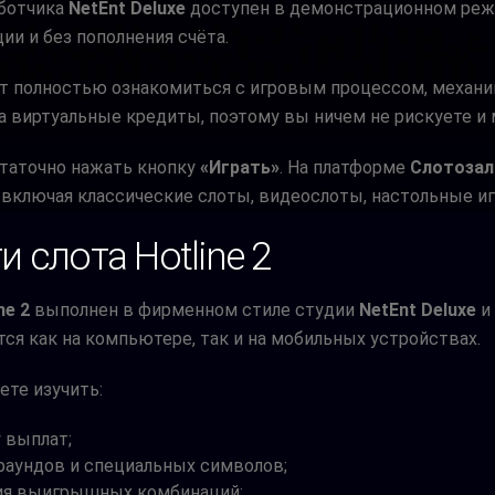
ботчика
NetEnt Deluxe
доступен в демонстрационном режи
ии и без пополнения счёта.
т полностью ознакомиться с игровым процессом, механи
а виртуальные кредиты, поэтому вы ничем не рискуете и 
статочно нажать кнопку
«Играть»
. На платформе
Слотозал
включая классические слоты, видеослоты, настольные игр
 слота Hotline 2
ne 2
выполнен в фирменном стиле студии
NetEnt Deluxe
и
тся как на компьютере, так и на мобильных устройствах.
те изучить:
у выплат;
раундов и специальных символов;
ия выигрышных комбинаций;