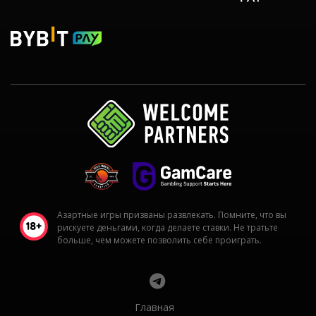
Азартные игры призваны развлекать. Помните, что вы
рискуете деньгами, когда делаете ставки. Не тратьте
больше, чем можете позволить себе проиграть.
Главная