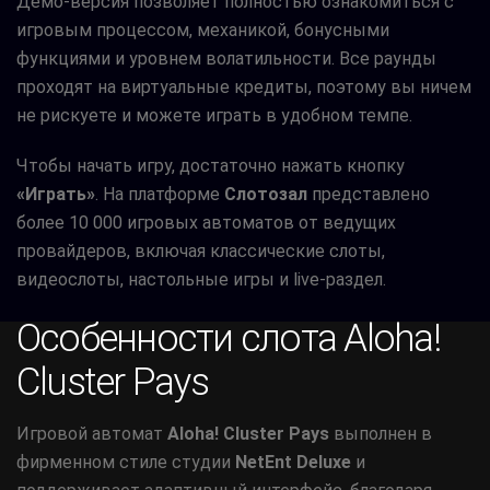
Демо-версия позволяет полностью ознакомиться с
игровым процессом, механикой, бонусными
функциями и уровнем волатильности. Все раунды
проходят на виртуальные кредиты, поэтому вы ничем
не рискуете и можете играть в удобном темпе.
Чтобы начать игру, достаточно нажать кнопку
«Играть»
. На платформе
Слотозал
представлено
более 10 000 игровых автоматов от ведущих
провайдеров, включая классические слоты,
видеослоты, настольные игры и live-раздел.
Особенности слота Aloha!
Cluster Pays
Игровой автомат
Aloha! Cluster Pays
выполнен в
фирменном стиле студии
NetEnt Deluxe
и