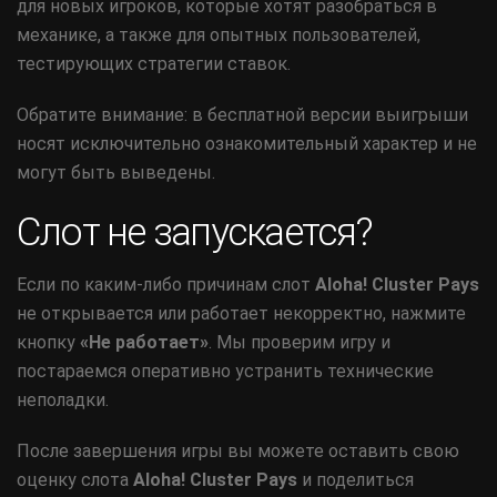
для новых игроков, которые хотят разобраться в
механике, а также для опытных пользователей,
тестирующих стратегии ставок.
Обратите внимание: в бесплатной версии выигрыши
носят исключительно ознакомительный характер и не
могут быть выведены.
Слот не запускается?
Если по каким-либо причинам слот
Aloha! Cluster Pays
не открывается или работает некорректно, нажмите
кнопку
«Не работает»
. Мы проверим игру и
постараемся оперативно устранить технические
неполадки.
После завершения игры вы можете оставить свою
оценку слота
Aloha! Cluster Pays
и поделиться