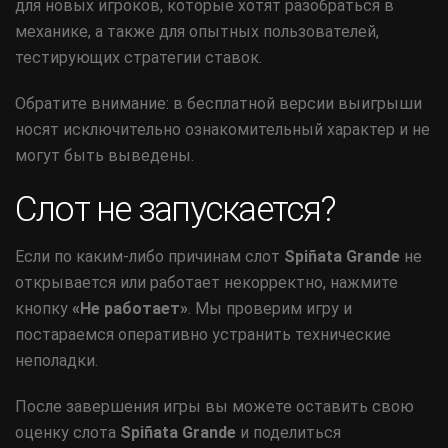
для новых игроков, которые хотят разобраться в
механике, а также для опытных пользователей,
тестирующих стратегии ставок.
Обратите внимание: в бесплатной версии выигрыши
носят исключительно ознакомительный характер и не
могут быть выведены.
Слот не запускается?
Если по каким-либо причинам слот
Spiñata Grande
не
открывается или работает некорректно, нажмите
кнопку
«Не работает»
. Мы проверим игру и
постараемся оперативно устранить технические
неполадки.
После завершения игры вы можете оставить свою
оценку слота
Spiñata Grande
и поделиться