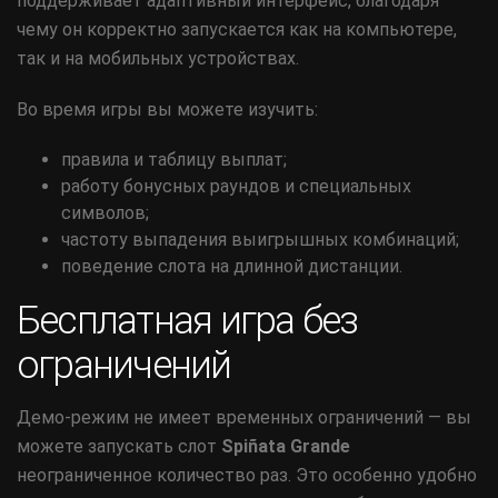
поддерживает адаптивный интерфейс, благодаря
чему он корректно запускается как на компьютере,
так и на мобильных устройствах.
Во время игры вы можете изучить:
правила и таблицу выплат;
работу бонусных раундов и специальных
символов;
частоту выпадения выигрышных комбинаций;
поведение слота на длинной дистанции.
Бесплатная игра без
ограничений
Демо-режим не имеет временных ограничений — вы
можете запускать слот
Spiñata Grande
неограниченное количество раз. Это особенно удобно