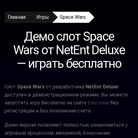
Главная
Игры
Space Wars
Демо слот Space
Wars от NetEnt Deluxe
— играть бесплатно
Слот
Space Wars
от разработчика
NetEnt Deluxe
доступен в демонстрационном режиме. Вы можете
запустить игру бесплатно на сайте
Слотозал
без
регистрации и без пополнения счёта.
Демо-версия позволяет полностью ознакомиться с
игровым процессом, механикой, бонусными