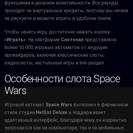
функциями и уровнем волатильности. Все раунды
проходят на виртуальные кредиты, поэтому вы ничем
не рискуете и можете играть в удобном темпе.
Чтобы начать игру, достаточно нажать кнопку
«Играть»
. На платформе
Слотозал
представлено
более 10 000 игровых автоматов от ведущих
провайдеров, включая классические слоты,
видеослоты, настольные игры и live-раздел.
Особенности слота Space
Wars
Игровой автомат
Space Wars
выполнен в фирменном
стиле студии
NetEnt Deluxe
и поддерживает
адаптивный интерфейс, благодаря чему он корректно
запускается как на компьютере, так и на мобильных