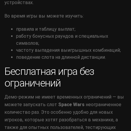
устройствах.
Во время игры вы можете изучить:
правила и таблицу выплат;
работу бонусных раундов и специальных
символов;
частоту выпадения выигрышных комбинаций;
поведение слота на длинной дистанции.
Бесплатная игра без
ограничений
Демо-режим не имеет временных ограничений — вы
можете запускать слот
Space Wars
неограниченное
количество раз. Это особенно удобно для новых
игроков, которые хотят разобраться в механике, а
также для опытных пользователей, тестирующих