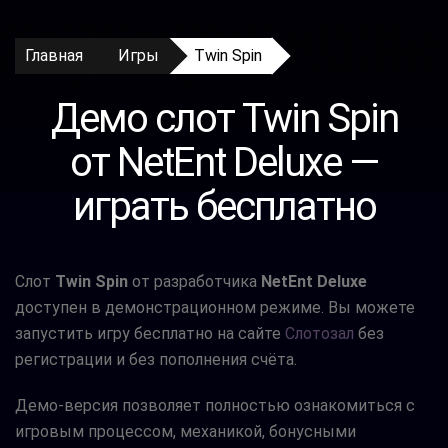
Главная
Игры
Twin Spin
Демо слот Twin Spin
от NetEnt Deluxe —
играть бесплатно
Слот
Twin Spin
от разработчика
NetEnt Deluxe
доступен в демонстрационном режиме. Вы можете
запустить игру бесплатно на сайте
Слотозал
без
регистрации и без пополнения счёта.
Демо-версия позволяет полностью ознакомиться с
игровым процессом, механикой, бонусными