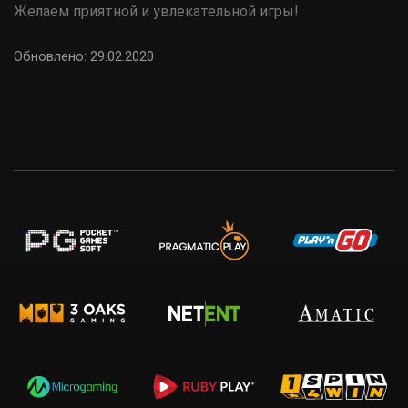
Желаем приятной и увлекательной игры!
Обновлено:
29.02.2020