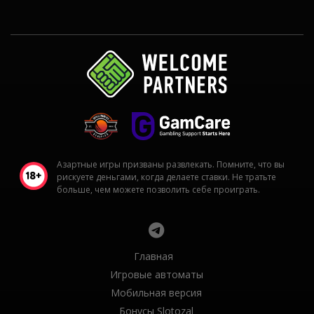
Азартные игры призваны развлекать. Помните, что вы
рискуете деньгами, когда делаете ставки. Не тратьте
больше, чем можете позволить себе проиграть.
Главная
Игровые автоматы
Мобильная версия
Бонусы Slotozal