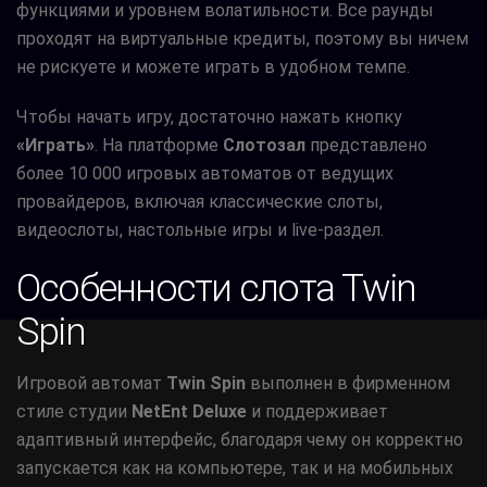
функциями и уровнем волатильности. Все раунды
проходят на виртуальные кредиты, поэтому вы ничем
не рискуете и можете играть в удобном темпе.
Чтобы начать игру, достаточно нажать кнопку
«Играть»
. На платформе
Слотозал
представлено
более 10 000 игровых автоматов от ведущих
провайдеров, включая классические слоты,
видеослоты, настольные игры и live-раздел.
Особенности слота Twin
Spin
Игровой автомат
Twin Spin
выполнен в фирменном
стиле студии
NetEnt Deluxe
и поддерживает
адаптивный интерфейс, благодаря чему он корректно
запускается как на компьютере, так и на мобильных