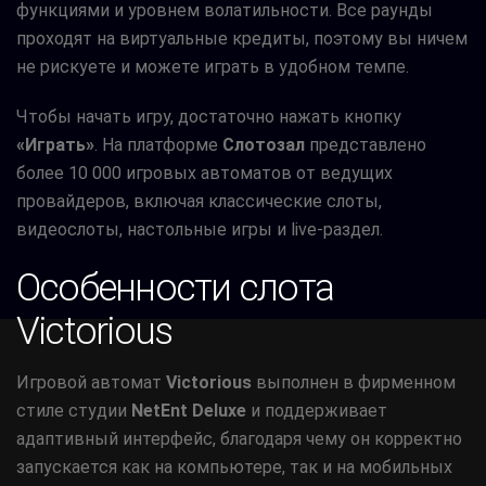
функциями и уровнем волатильности. Все раунды
проходят на виртуальные кредиты, поэтому вы ничем
не рискуете и можете играть в удобном темпе.
Чтобы начать игру, достаточно нажать кнопку
«Играть»
. На платформе
Слотозал
представлено
более 10 000 игровых автоматов от ведущих
провайдеров, включая классические слоты,
видеослоты, настольные игры и live-раздел.
Особенности слота
Victorious
Игровой автомат
Victorious
выполнен в фирменном
стиле студии
NetEnt Deluxe
и поддерживает
адаптивный интерфейс, благодаря чему он корректно
запускается как на компьютере, так и на мобильных