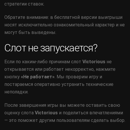
стратегии ставок.
Обратите внимание: в бесплатной версии выигрыши
носят исключительно ознакомительный характер и не
могут быть выведены.
Слот не запускается?
Если по каким-либо причинам слот
Victorious
не
открывается или работает некорректно, нажмите
кнопку
«Не работает»
. Мы проверим игру и
постараемся оперативно устранить технические
неполадки.
После завершения игры вы можете оставить свою
оценку слота
Victorious
и поделиться впечатлениями
— это поможет другим пользователям сделать выбор.