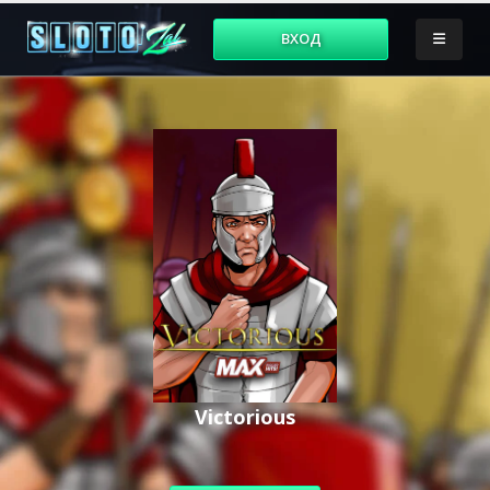
ВХОД
Victorious