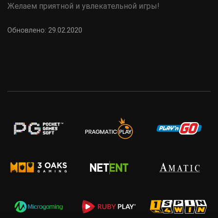
Желаем приятной и увлекательной игры!
Обновлено:
29.02.2020