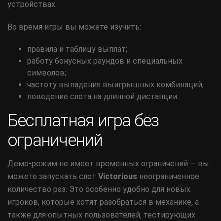
устройствах.
Во время игры вы можете изучить:
правила и таблицу выплат;
работу бонусных раундов и специальных
символов;
частоту выпадения выигрышных комбинаций;
поведение слота на длинной дистанции.
Бесплатная игра без
ограничений
Демо-режим не имеет временных ограничений — вы
можете запускать слот
Victorious
неограниченное
количество раз. Это особенно удобно для новых
игроков, которые хотят разобраться в механике, а
также для опытных пользователей, тестирующих