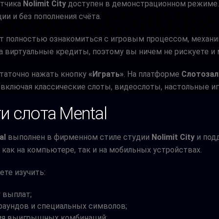
отчика
Nolimit City
доступен в демонстрационном режиме. 
ии и без пополнения счёта.
т полностью ознакомиться с игровым процессом, механи
а виртуальные кредиты, поэтому вы ничем не рискуете и 
статочно нажать кнопку
«Играть»
. На платформе
Слотозал
включая классические слоты, видеослоты, настольные игр
и слота Mental
al
выполнен в фирменном стиле студии
Nolimit City
и под
 как на компьютере, так и на мобильных устройствах.
те изучить:
у выплат;
раундов и специальных символов;
ия выигрышных комбинаций;