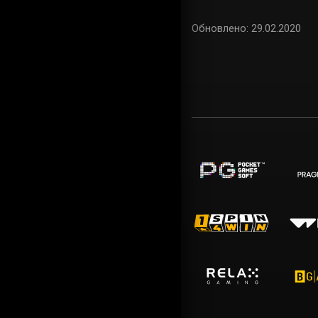
Обновлено:
29.02.2020