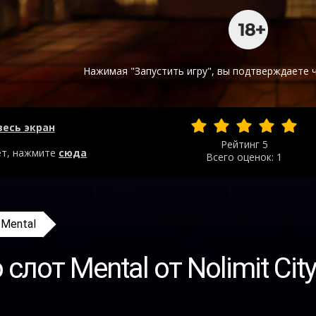
Нажимая "Запустить игру", вы подтверждаете ч
весь экран
Рейтинг
5
ет, нажмите
сюда
Всего оценок:
1
Mental
слот Mental от Nolimit Cit