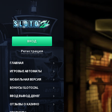
ВХОД
Регистрация
ГЛАВНАЯ
ИГРОВЫЕ АВТОМАТЫ
МОБИЛЬНАЯ ВЕРСИЯ
БОНУСЫ SLOTOZAL
ВВОД ВЫВОД ДЕНЕГ
ОТЗЫВЫ О КАЗИНО