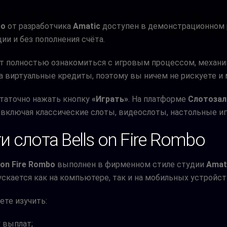
bo
от разработчика
Amatic
доступен в демонстрационном р
ии и без пополнения счёта.
т полностью ознакомиться с игровым процессом, механи
а виртуальные кредиты, поэтому вы ничем не рискуете и 
статочно нажать кнопку
«Играть»
. На платформе
Слотозал
включая классические слоты, видеослоты, настольные игр
 слота Bells on Fire Rombo
 on Fire Rombo
выполнен в фирменном стиле студии
Amat
ускается как на компьютере, так и на мобильных устройст
те изучить:
у выплат;