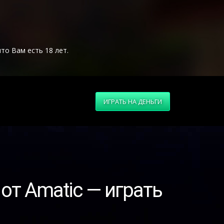
то Вам есть 18 лет.
ИГРАТЬ НА ДЕНЬГИ
 от Amatic — играть