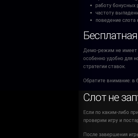
работу бонусных 
частоту выпаден
поведение слота 
Бесплатная
Демо-режим не имеет 
особенно удобно для н
стратегии ставок.
Обратите внимание: в
Слот не зап
Если по каким-либо пр
проверим игру и поста
После завершения игр