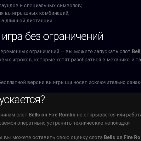
раундов и специальных символов;
ия выигрышных комбинаций;
на длинной дистанции.
 игра без ограничений
временных ограничений — вы можете запускать слот
Bel
овых игроков, которые хотят разобраться в механике, а 
 бесплатной версии выигрыши носят исключительно ознак
ускается?
ичинам слот
Bells on Fire Rombo
не открывается или работ
раемся оперативно устранить технические неполадки.
ы вы можете оставить свою оценку слота
Bells on Fire R