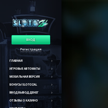
ВХОД
Регистрация
ГЛАВНАЯ
ИГРОВЫЕ АВТОМАТЫ
МОБИЛЬНАЯ ВЕРСИЯ
БОНУСЫ SLOTOZAL
ВВОД ВЫВОД ДЕНЕГ
ОТЗЫВЫ О КАЗИНО