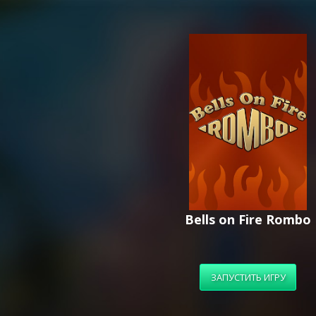
Bells on Fire Rombo
ЗАПУСТИТЬ ИГРУ