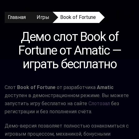
Главная
Игры
Book of Fortune
Демо слот Book of
Fortune от Amatic —
играть бесплатно
Слот
Book of Fortune
от разработчика
Amatic
доступен в демонстрационном режиме. Вы можете
запустить игру бесплатно на сайте
Слотозал
без
регистрации и без пополнения счёта.
Демо-версия позволяет полностью ознакомиться с
игровым процессом, механикой, бонусными