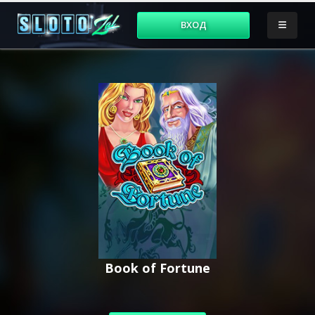
ВХОД
Book of Fortune