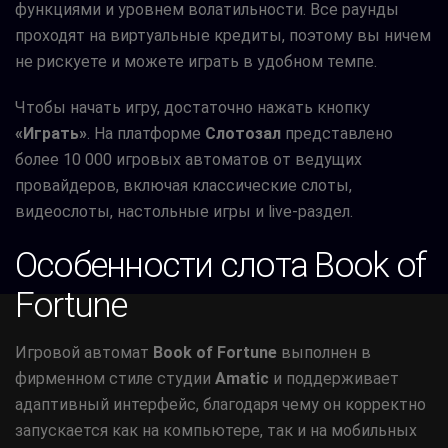
функциями и уровнем волатильности. Все раунды
проходят на виртуальные кредиты, поэтому вы ничем
не рискуете и можете играть в удобном темпе.
Чтобы начать игру, достаточно нажать кнопку
«Играть»
. На платформе
Слотозал
представлено
более 10 000 игровых автоматов от ведущих
провайдеров, включая классические слоты,
видеослоты, настольные игры и live-раздел.
Особенности слота Book of
Fortune
Игровой автомат
Book of Fortune
выполнен в
фирменном стиле студии
Amatic
и поддерживает
адаптивный интерфейс, благодаря чему он корректно
запускается как на компьютере, так и на мобильных