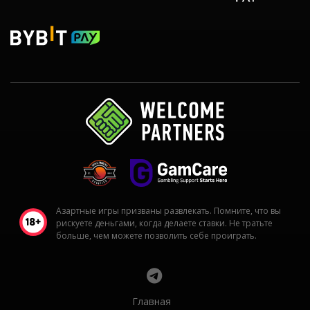
Азартные игры призваны развлекать. Помните, что вы
рискуете деньгами, когда делаете ставки. Не тратьте
больше, чем можете позволить себе проиграть.
Главная