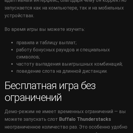
адаптивный интерфейс, благодаря чему он корректно
запускается как на компьютере, так и на мобильных
устройствах.
Во время игры вы можете изучить:
правила и таблицу выплат;
работу бонусных раундов и специальных
символов;
частоту выпадения выигрышных комбинаций;
поведение слота на длинной дистанции.
Бесплатная игра без
ограничений
Демо-режим не имеет временных ограничений — вы
можете запускать слот
Buffalo Thunderstacks
неограниченное количество раз. Это особенно удобно