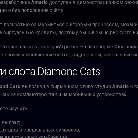
разработчика
Amatic
доступен в демонстрационном режиме
ии и без пополнения счёта.
т полностью ознакомиться с игровым процессом, механи
а виртуальные кредиты, поэтому вы ничем не рискуете и 
статочно нажать кнопку
«Играть»
. На платформе
Слотозал
включая классические слоты, видеослоты, настольные игр
и слота Diamond Cats
ond Cats
выполнен в фирменном стиле студии
Amatic
и п
 как на компьютере, так и на мобильных устройствах.
те изучить:
у выплат;
раундов и специальных символов;
ия выигрышных комбинаций;