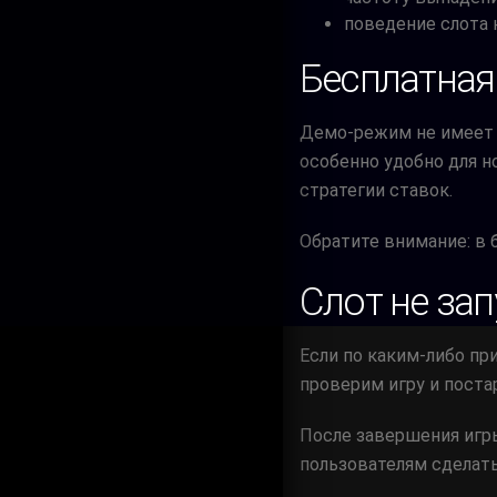
поведение слота 
Бесплатная
Демо-режим не имеет 
особенно удобно для н
стратегии ставок.
Обратите внимание: в
Слот не зап
Если по каким-либо пр
проверим игру и поста
После завершения игр
пользователям сделат