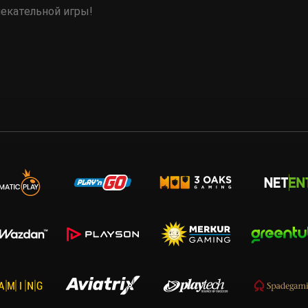
екательной игры!