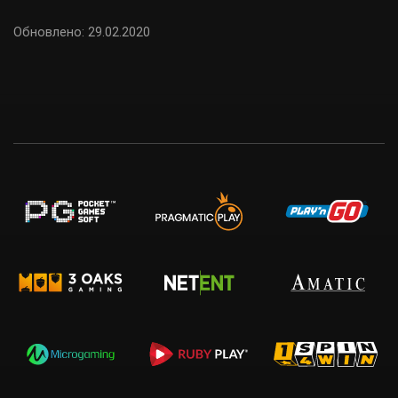
Обновлено:
29.02.2020