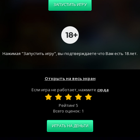
ЗАПУСТИТЬ ИГРУ
Нажимая "Запустить игру", вы подтверждаете что Вам есть 18 лет.
Открыть на весь экран
Если игра не работает, нажмите
сюда
Рейтинг
5
Всего оценок:
1
ИГРАТЬ НА ДЕНЬГИ