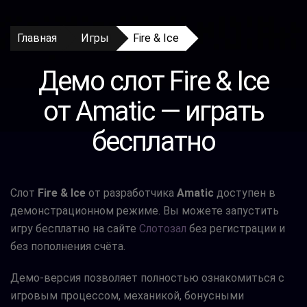
Главная
Игры
Fire & Ice
Демо слот Fire & Ice
от Amatic — играть
бесплатно
Слот
Fire & Ice
от разработчика
Amatic
доступен в
демонстрационном режиме. Вы можете запустить
игру бесплатно на сайте
Слотозал
без регистрации и
без пополнения счёта.
Демо-версия позволяет полностью ознакомиться с
игровым процессом, механикой, бонусными