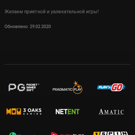
Желаем приятной и увлекательной игры!
Обновлено:
29.02.2020