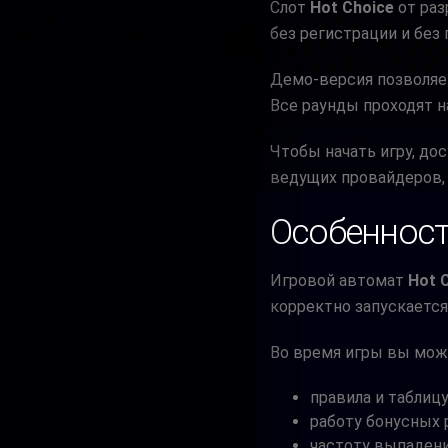
Слот
Hot Choice
от раз
без регистрации и без 
Демо-версия позволяе
Все раунды проходят н
Чтобы начать игру, до
ведущих провайдеров, 
Особенност
Игровой автомат
Hot 
корректно запускается
Во время игры вы може
правила и таблиц
работу бонусных 
частоту выпаден