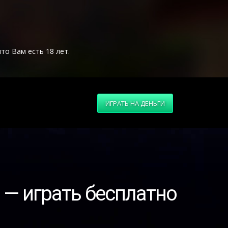
то Вам есть 18 лет.
ИГРАТЬ НА ДЕНЬГИ
c — играть бесплатно