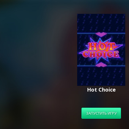
Hot Choice
ЗАПУСТИТЬ ИГРУ