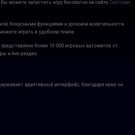
Вы можете запустить игру бесплатно на сайте
Слотозал
кой, бонусными функциями и уровнем волатильности.
можете играть в удобном темпе.
представлено более 10 000 игровых автоматов от
ы и live-раздел.
ерживает адаптивный интерфейс, благодаря чему он