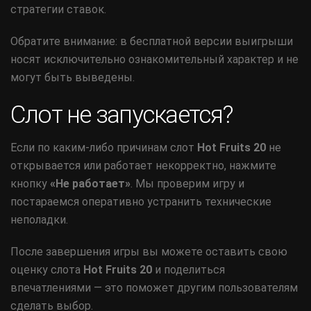
стратегии ставок.
Обратите внимание: в бесплатной версии выигрыши
носят исключительно ознакомительный характер и не
могут быть выведены.
Слот не запускается?
Если по каким-либо причинам слот
Hot Fruits 20
не
открывается или работает некорректно, нажмите
кнопку
«Не работает»
. Мы проверим игру и
постараемся оперативно устранить технические
неполадки.
После завершения игры вы можете оставить свою
оценку слота
Hot Fruits 20
и поделиться
впечатлениями — это поможет другим пользователям
сделать выбор.