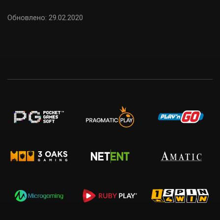
Обновлено:
29.02.2020