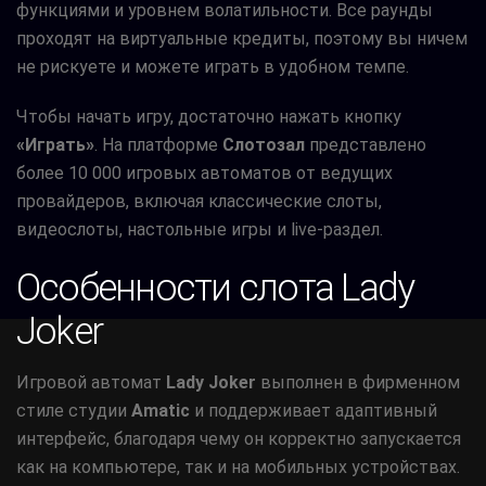
функциями и уровнем волатильности. Все раунды
проходят на виртуальные кредиты, поэтому вы ничем
не рискуете и можете играть в удобном темпе.
Чтобы начать игру, достаточно нажать кнопку
«Играть»
. На платформе
Слотозал
представлено
более 10 000 игровых автоматов от ведущих
провайдеров, включая классические слоты,
видеослоты, настольные игры и live-раздел.
Особенности слота Lady
Joker
Игровой автомат
Lady Joker
выполнен в фирменном
стиле студии
Amatic
и поддерживает адаптивный
интерфейс, благодаря чему он корректно запускается
как на компьютере, так и на мобильных устройствах.