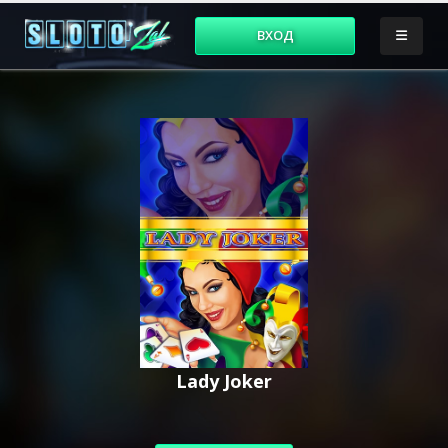
ВХОД
Lady Joker