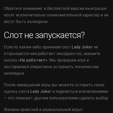
Обратите внимание: в бесплатной версии выигрыши
носят исключительно ознакомительный характер и не
могут быть выведены.
Слот не запускается?
Если по каким-либо причинам слот
Lady Joker
не
открывается или работает некорректно, нажмите
кнопку
«Не работает»
. Мы проверим игру и
постараемся оперативно устранить технические
неполадки.
После завершения игры вы можете оставить свою
оценку слота
Lady Joker
и поделиться впечатлениями
— это поможет другим пользователям сделать выбор.
Желаем приятной и увлекательной игры!