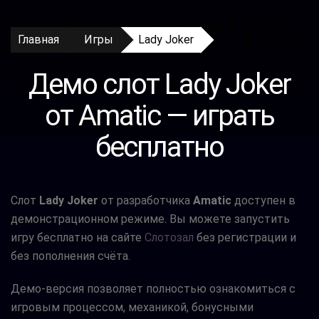
Главная
Игры
Lady Joker
Демо слот Lady Joker
от Amatic — играть
бесплатно
Слот
Lady Joker
от разработчика
Amatic
доступен в
демонстрационном режиме. Вы можете запустить
игру бесплатно на сайте
Слотозал
без регистрации и
без пополнения счёта.
Демо-версия позволяет полностью ознакомиться с
игровым процессом, механикой, бонусными