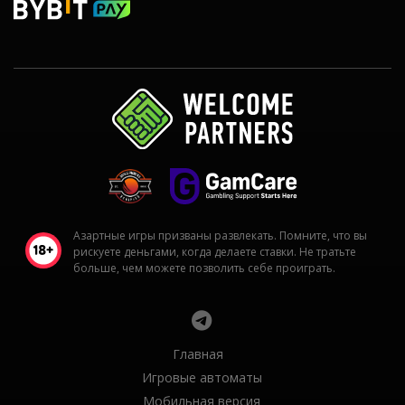
Азартные игры призваны развлекать. Помните, что вы
рискуете деньгами, когда делаете ставки. Не тратьте
больше, чем можете позволить себе проиграть.
Главная
Игровые автоматы
Мобильная версия