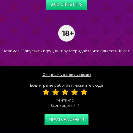
ЗАПУСТИТЬ ИГРУ
Нажимая "Запустить игру", вы подтверждаете что Вам есть 18 лет.
Открыть на весь экран
Если игра не работает, нажмите
сюда
Рейтинг
5
Всего оценок:
1
ИГРАТЬ НА ДЕНЬГИ