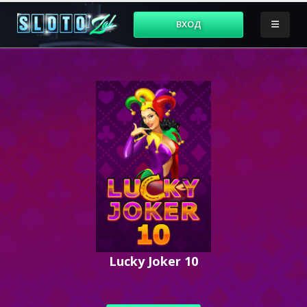
ВХОД
Lucky Joker 10