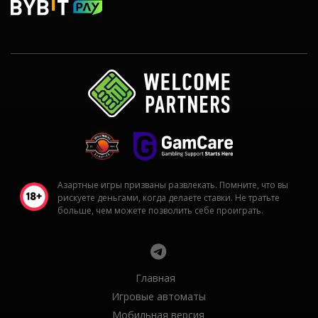
Азартные игры призваны развлекать. Помните, что вы
рискуете деньгами, когда делаете ставки. Не тратьте
больше, чем можете позволить себе проиграть.
Главная
Игровые автоматы
Мобильная версия