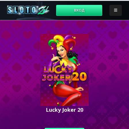
ВХОД
Lucky Joker 20