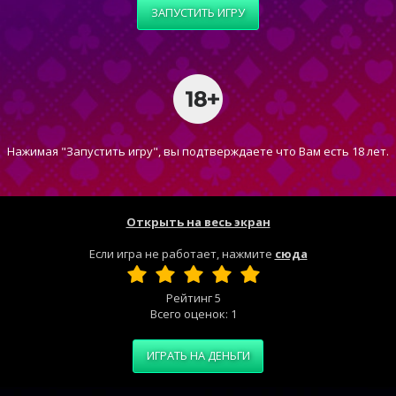
ЗАПУСТИТЬ ИГРУ
Нажимая "Запустить игру", вы подтверждаете что Вам есть 18 лет.
Открыть на весь экран
Если игра не работает, нажмите
сюда
Рейтинг
5
Всего оценок:
1
ИГРАТЬ НА ДЕНЬГИ