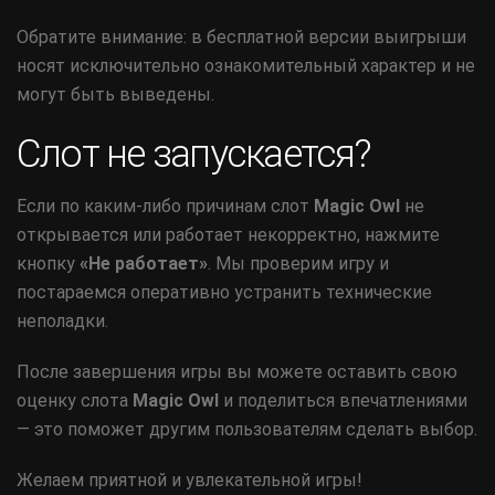
Обратите внимание: в бесплатной версии выигрыши
носят исключительно ознакомительный характер и не
могут быть выведены.
Слот не запускается?
Если по каким-либо причинам слот
Magic Owl
не
открывается или работает некорректно, нажмите
кнопку
«Не работает»
. Мы проверим игру и
постараемся оперативно устранить технические
неполадки.
После завершения игры вы можете оставить свою
оценку слота
Magic Owl
и поделиться впечатлениями
— это поможет другим пользователям сделать выбор.
Желаем приятной и увлекательной игры!