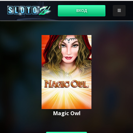
ВХОД
Magic Owl