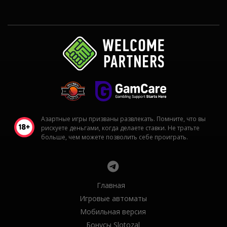
Азартные игры призваны развлекать. Помните, что вы
рискуете деньгами, когда делаете ставки. Не тратьте
больше, чем можете позволить себе проиграть.
Главная
Игровые автоматы
Мобильная версия
Бонусы Slotozal