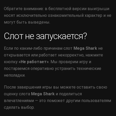
Обратите внимание: в бесплатной версии выигрыши
носят исключительно ознакомительный характер и не
могут быть выведены.
Слот не запускается?
Если по каким-либо причинам слот
Mega Shark
не
открывается или работает некорректно, нажмите
кнопку
«Не работает»
. Мы проверим игру и
постараемся оперативно устранить технические
неполадки.
После завершения игры вы можете оставить свою
оценку слота
Mega Shark
и поделиться
впечатлениями — это поможет другим пользователям
сделать выбор.