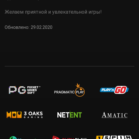
Желаем приятной и увлекательной игры!
Обновлено:
29.02.2020