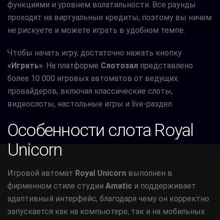
функциями и уровнем волатильности. Все раунды
проходят на виртуальные кредиты, поэтому вы ничем
не рискуете и можете играть в удобном темпе.
Чтобы начать игру, достаточно нажать кнопку
«Играть»
. На платформе
Слотозал
представлено
более 10 000 игровых автоматов от ведущих
провайдеров, включая классические слоты,
видеослоты, настольные игры и live-раздел.
Особенности слота Royal
Unicorn
Игровой автомат
Royal Unicorn
выполнен в
фирменном стиле студии
Amatic
и поддерживает
адаптивный интерфейс, благодаря чему он корректно
запускается как на компьютере, так и на мобильных