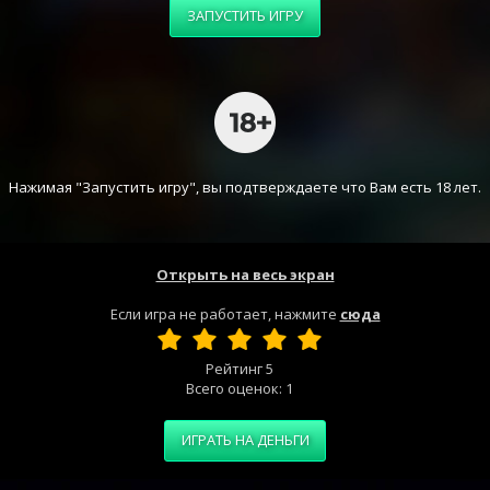
ЗАПУСТИТЬ ИГРУ
Нажимая "Запустить игру", вы подтверждаете что Вам есть 18 лет.
Открыть на весь экран
Если игра не работает, нажмите
сюда
Рейтинг
5
Всего оценок:
1
ИГРАТЬ НА ДЕНЬГИ