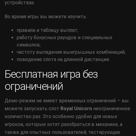
устройствах.
Во время игры вы можете изучить:
правила и таблицу выплат;
работу бонусных раундов и специальных
символов;
частоту выпадения выигрышных комбинаций;
поведение слота на длинной дистанции.
Бесплатная игра без
ограничений
Демо-режим не имеет временных ограничений — вы
можете запускать слот
Royal Unicorn
неограниченное
количество раз. Это особенно удобно для новых
игроков, которые хотят разобраться в механике, а
также для опытных пользователей, тестирующих