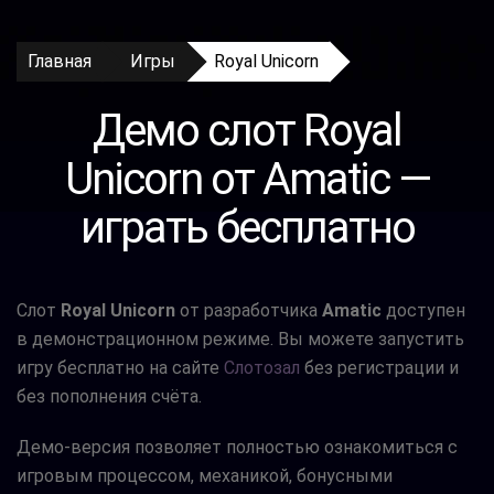
Главная
Игры
Royal Unicorn
Демо слот Royal
Unicorn от Amatic —
играть бесплатно
Слот
Royal Unicorn
от разработчика
Amatic
доступен
в демонстрационном режиме. Вы можете запустить
игру бесплатно на сайте
Слотозал
без регистрации и
без пополнения счёта.
Демо-версия позволяет полностью ознакомиться с
игровым процессом, механикой, бонусными