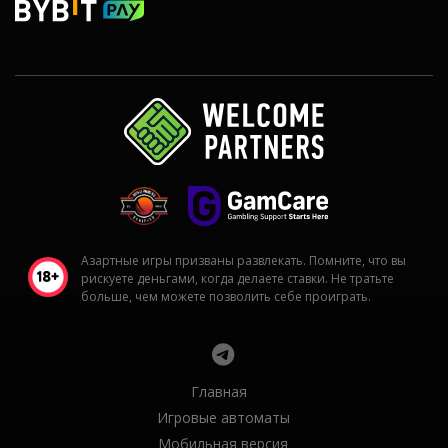
Азартные игры призваны развлекать. Помните, что вы
рискуете деньгами, когда делаете ставки. Не тратьте
больше, чем можете позволить себе проиграть.
Главная
Игровые автоматы
Мобильная версия