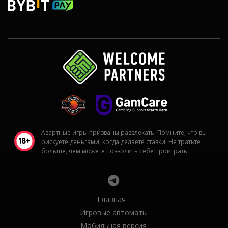
Азартные игры призваны развлекать. Помните, что вы
рискуете деньгами, когда делаете ставки. Не тратьте
больше, чем можете позволить себе проиграть.
Главная
Игровые автоматы
Мобильная версия