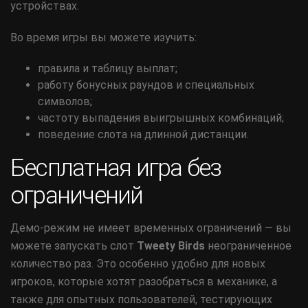
устройствах.
Во время игры вы можете изучить:
правила и таблицу выплат;
работу бонусных раундов и специальных
символов;
частоту выпадения выигрышных комбинаций;
поведение слота на длинной дистанции.
Бесплатная игра без
ограничений
Демо-режим не имеет временных ограничений — вы
можете запускать слот
Tweety Birds
неограниченное
количество раз. Это особенно удобно для новых
игроков, которые хотят разобраться в механике, а
также для опытных пользователей, тестирующих