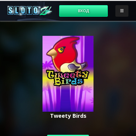
ВХОД
Tweety Birds