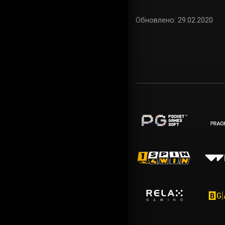
Обновлено:
29.02.2020