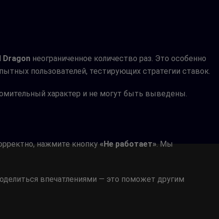
d Dragon
неограниченное количество раз. Это особенно
 опытных пользователей, тестирующих стратегии ставок.
омительный характер и не могут быть выведены.
орректно, нажмите кнопку
«Не работает»
. Мы
оделиться впечатлениями — это поможет другим