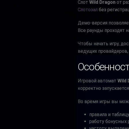
Слот
Wild Dragon
от ра
Слотозал
без регистрац
Демо-версия позволяе
Все раунды проходят н
Чтобы начать игру, до
ведущих провайдеров, 
Особенност
Игровой автомат
Wild
корректно запускается
Во время игры вы може
правила и таблиц
работу бонусных 
частоту выпаден