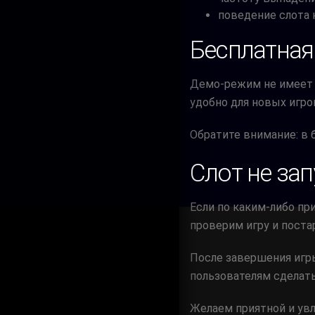
поведение слота 
Бесплатная
Демо-режим не имеет 
удобно для новых игро
Обратите внимание: в
Слот не зап
Если по каким-либо пр
проверим игру и поста
После завершения игр
пользователям сделат
Желаем приятной и увл