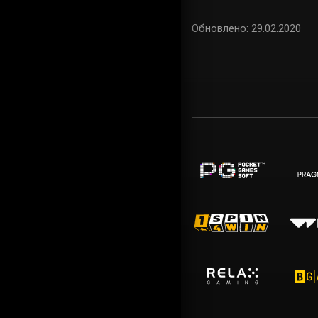
Обновлено:
29.02.2020