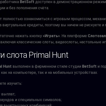
зработчика
BetSoft
доступен в демонстрационном режиме.
ии и без пополнения счёта.
т полностью ознакомиться с игровым процессом, механи
а виртуальные кредиты, поэтому вы ничем не рискуете и 
статочно нажать кнопку
«Играть»
. На платформе
Слотозал
включая классические слоты, видеослоты, настольные игр
 слота Primal Hunt
al Hunt
выполнен в фирменном стиле студии
BetSoft
и по
 как на компьютере, так и на мобильных устройствах.
те изучить:
у выплат;
раундов и специальных символов;
ия выигрышных комбинаций;