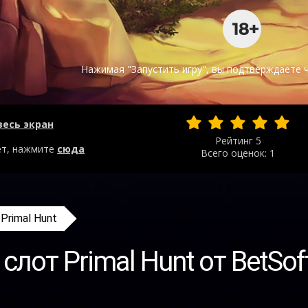
Нажимая "Запустить игру", вы подтверждаете ч
весь экран
Рейтинг
5
ет, нажмите
сюда
Всего оценок:
1
Primal Hunt
слот Primal Hunt от BetSo