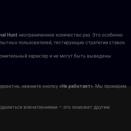
mal Hunt
неограниченное количество раз. Это особенно
 опытных пользователей, тестирующих стратегии ставок.
омительный характер и не могут быть выведены.
орректно, нажмите кнопку
«Не работает»
. Мы проверим
оделиться впечатлениями — это поможет другим