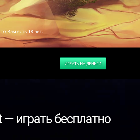
то Вам есть 18 лет.
ИГРАТЬ НА ДЕНЬГИ
ft — играть бесплатно