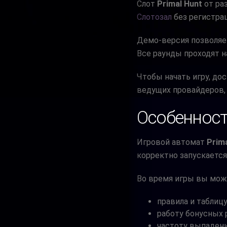
Слот
Primal Hunt
от ра
Слотозал
без регистрац
Демо-версия позволяе
Все раунды проходят н
Чтобы начать игру, до
ведущих провайдеров, 
Особенности
Игровой автомат
Prim
корректно запускается
Во время игры вы може
правила и таблиц
работу бонусных 
частоту выпаден