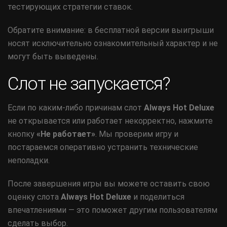
тестирующих стратегии ставок.
Обратите внимание: в бесплатной версии выигрыши
носят исключительно ознакомительный характер и не
могут быть выведены.
Слот не запускается?
Если по каким-либо причинам слот
Always Hot Deluxe
не открывается или работает некорректно, нажмите
кнопку
«Не работает»
. Мы проверим игру и
постараемся оперативно устранить технические
неполадки.
После завершения игры вы можете оставить свою
оценку слота
Always Hot Deluxe
и поделиться
впечатлениями — это поможет другим пользователям
сделать выбор.