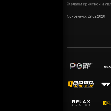
Желаем приятной и увл
Обновлено:
29.02.2020