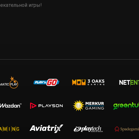
екательной игры!