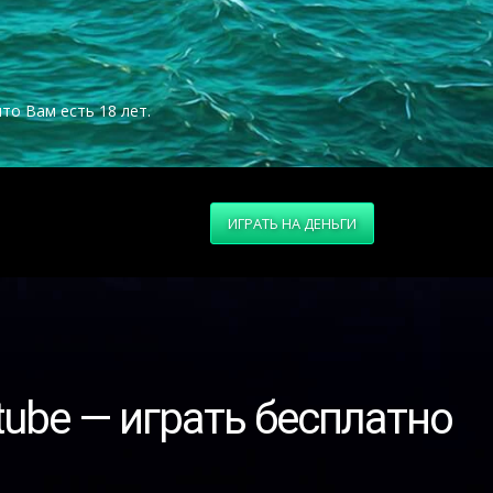
то Вам есть 18 лет.
ИГРАТЬ НА ДЕНЬГИ
ntube — играть бесплатно