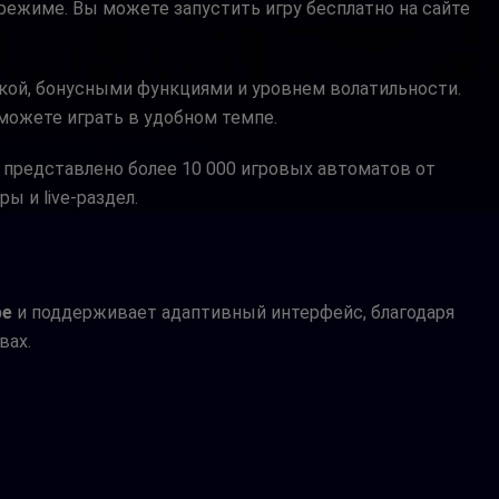
ежиме. Вы можете запустить игру бесплатно на сайте
кой, бонусными функциями и уровнем волатильности.
можете играть в удобном темпе.
представлено более 10 000 игровых автоматов от
ы и live-раздел.
be
и поддерживает адаптивный интерфейс, благодаря
вах.