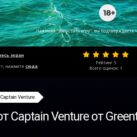
Нажимая "Запустить игру", вы подтверждаете ч
весь экран
Рейтинг
5
ет, нажмите
сюда
Всего оценок:
1
Captain Venture
т Captain Venture от Gree