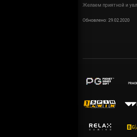
Желаем приятной и увл
Обновлено:
29.02.2020