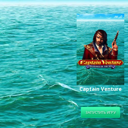
Captain Venture
ЗАПУСТИТЬ ИГРУ