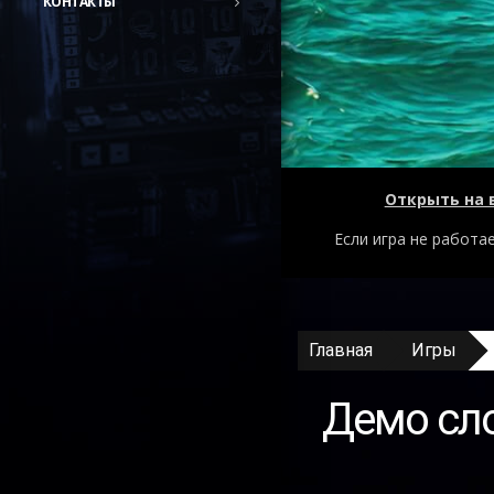
КОНТАКТЫ
Открыть на 
Если игра не работа
Главная
Игры
Демо сло