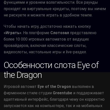
функциями и уровнем волатильности. Все раунды
проходят на виртуальные кредиты, поэтому вы ничем
не рискуете и можете играть в удобном темпе.
Чтобы начать игру, достаточно нажать кнопку
«Играть»
. На платформе
Слотозал
представлено
более 10 000 игровых автоматов от ведущих
провайдеров, включая классические слоты,
видеослоты, настольные игры и live-раздел.
Особенности слота Eye of
the Dragon
Игровой автомат
Eye of the Dragon
выполнен в
фирменном стиле студии
Greentube
и поддерживает
адаптивный интерфейс, благодаря чему он корректно
запускается как на компьютере, так и на мобильных