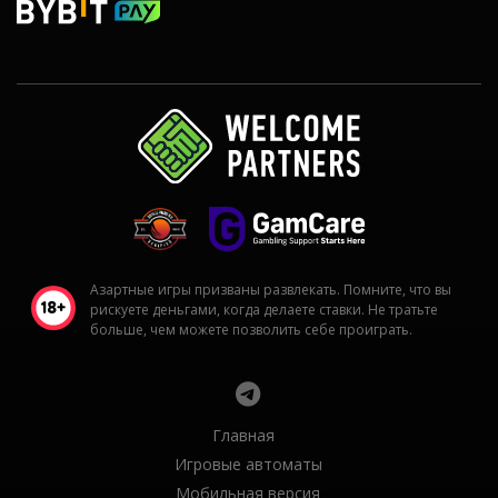
Азартные игры призваны развлекать. Помните, что вы
рискуете деньгами, когда делаете ставки. Не тратьте
больше, чем можете позволить себе проиграть.
Главная
Игровые автоматы
Мобильная версия