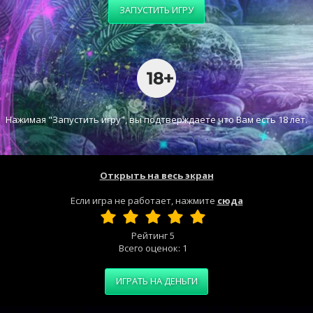
ЗАПУСТИТЬ ИГРУ
Нажимая "Запустить игру", вы подтверждаете что Вам есть 18 лет.
Открыть на весь экран
Если игра не работает, нажмите
сюда
Рейтинг
5
Всего оценок:
1
ИГРАТЬ НА ДЕНЬГИ