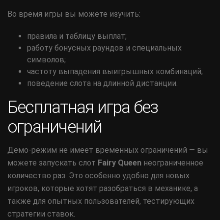
Во время игры вы можете изучить:
правила и таблицу выплат;
работу бонусных раундов и специальных
символов;
частоту выпадения выигрышных комбинаций;
поведение слота на длинной дистанции.
Бесплатная игра без
ограничений
Демо-режим не имеет временных ограничений — вы
можете запускать слот
Fairy Queen
неограниченное
количество раз. Это особенно удобно для новых
игроков, которые хотят разобраться в механике, а
также для опытных пользователей, тестирующих
стратегии ставок.