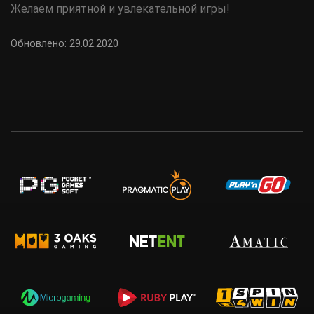
Желаем приятной и увлекательной игры!
Обновлено:
29.02.2020