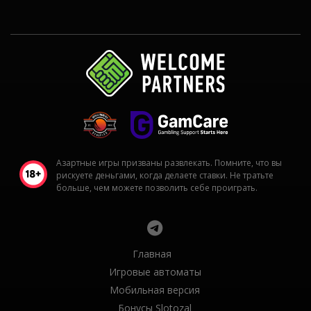
Азартные игры призваны развлекать. Помните, что вы
рискуете деньгами, когда делаете ставки. Не тратьте
больше, чем можете позволить себе проиграть.
Главная
Игровые автоматы
Мобильная версия
Бонусы Slotozal