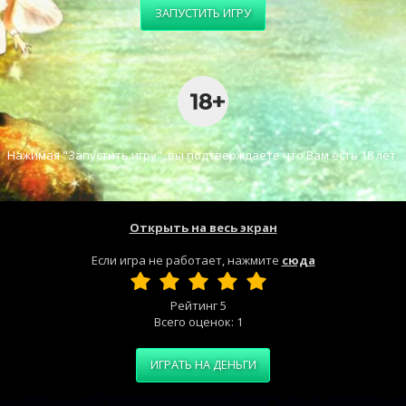
ЗАПУСТИТЬ ИГРУ
Нажимая "Запустить игру", вы подтверждаете что Вам есть 18 лет.
Открыть на весь экран
Если игра не работает, нажмите
сюда
Рейтинг
5
Всего оценок:
1
ИГРАТЬ НА ДЕНЬГИ