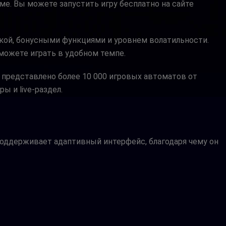
е. Вы можете запустить игру бесплатно на сайте
кой, бонусными функциями и уровнем волатильности.
можете играть в удобном темпе.
представлено более 10 000 игровых автоматов от
ы и live-раздел.
оддерживает адаптивный интерфейс, благодаря чему он