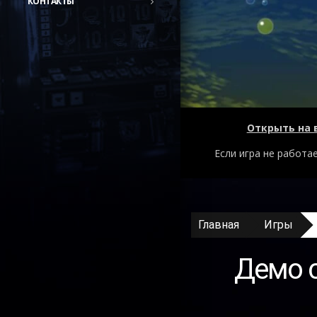
КОНТАКТЫ
Открыть на 
Если игра не работа
Главная
Игры
Демо с