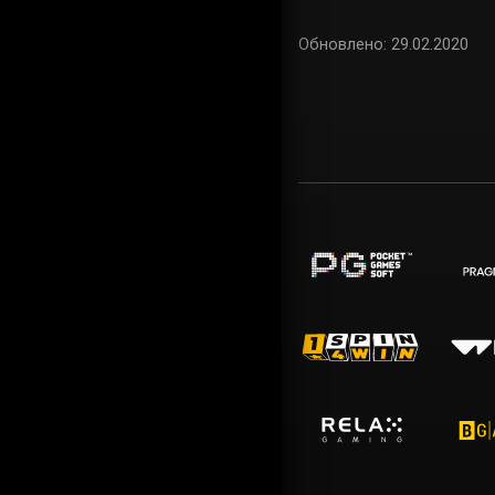
Обновлено:
29.02.2020