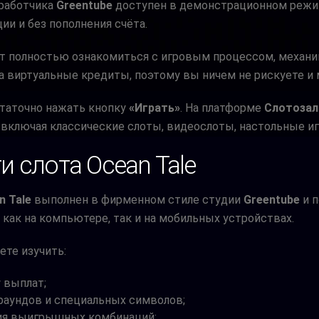
работчика
Greentube
доступен в демонстрационном режим
ии и без пополнения счёта.
т полностью ознакомиться с игровым процессом, механи
а виртуальные кредиты, поэтому вы ничем не рискуете и 
статочно нажать кнопку
«Играть»
. На платформе
Слотозал
включая классические слоты, видеослоты, настольные игр
 слота Ocean Tale
n Tale
выполнен в фирменном стиле студии
Greentube
и п
 как на компьютере, так и на мобильных устройствах.
те изучить:
у выплат;
раундов и специальных символов;
ия выигрышных комбинаций;