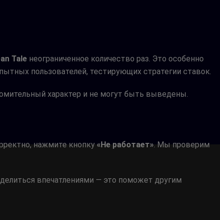
an Tale
неограниченное количество раз. Это особенно
 опытных пользователей, тестирующих стратегии ставок.
омительный характер и не могут быть выведены.
орректно, нажмите кнопку
«Не работает»
. Мы проверим
оделиться впечатлениями — это поможет другим