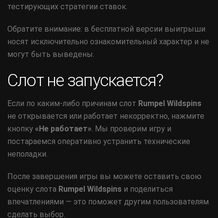
тестирующих стратегии ставок.
Обратите внимание: в бесплатной версии выигрыши
носят исключительно ознакомительный характер и не
могут быть выведены.
Слот не запускается?
Если по каким-либо причинам слот
Rumpel Wildspins
не открывается или работает некорректно, нажмите
кнопку
«Не работает»
. Мы проверим игру и
постараемся оперативно устранить технические
неполадки.
После завершения игры вы можете оставить свою
оценку слота
Rumpel Wildspins
и поделиться
впечатлениями — это поможет другим пользователям
сделать выбор.