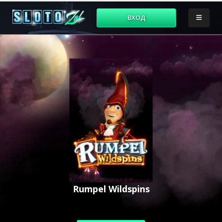
ВХОД
Rumpel Wildspins