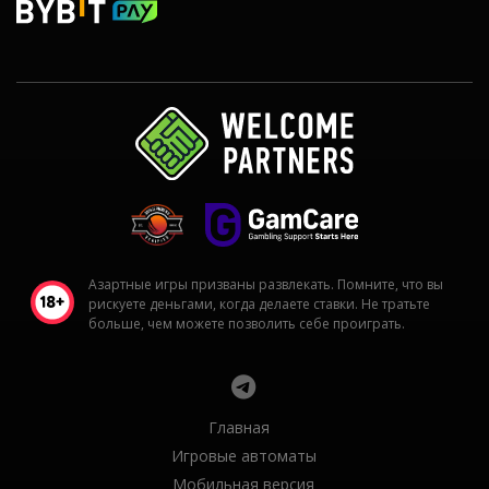
Азартные игры призваны развлекать. Помните, что вы
рискуете деньгами, когда делаете ставки. Не тратьте
больше, чем можете позволить себе проиграть.
Главная
Игровые автоматы
Мобильная версия