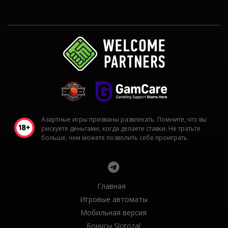
Азартные игры призваны развлекать. Помните, что вы
рискуете деньгами, когда делаете ставки. Не тратьте
больше, чем можете позволить себе проиграть.
Главная
Игровые автоматы
Мобильная версия
Бонусы Slotozal