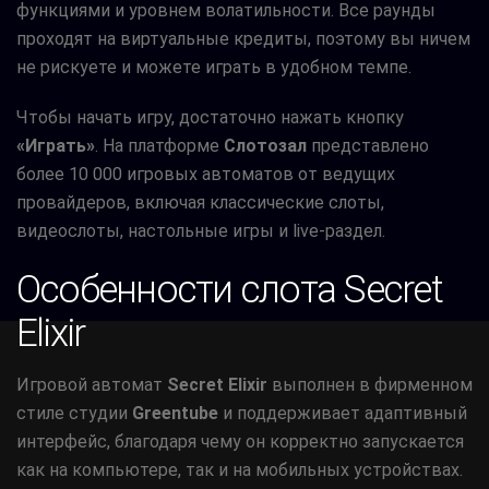
функциями и уровнем волатильности. Все раунды
проходят на виртуальные кредиты, поэтому вы ничем
не рискуете и можете играть в удобном темпе.
Чтобы начать игру, достаточно нажать кнопку
«Играть»
. На платформе
Слотозал
представлено
более 10 000 игровых автоматов от ведущих
провайдеров, включая классические слоты,
видеослоты, настольные игры и live-раздел.
Особенности слота Secret
Elixir
Игровой автомат
Secret Elixir
выполнен в фирменном
стиле студии
Greentube
и поддерживает адаптивный
интерфейс, благодаря чему он корректно запускается
как на компьютере, так и на мобильных устройствах.