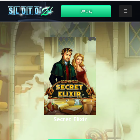
ВХОД
Secret Elixir