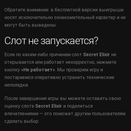
Обратите внимание: в бесплатной версии выигрыши
носят исключительно ознакомительный характер и не
могут быть выведены.
Слот не запускается?
Если по каким-либо причинам слот
Secret Elixir
не
открывается или работает некорректно, нажмите
кнопку
«Не работает»
. Мы проверим игру и
постараемся оперативно устранить технические
неполадки.
После завершения игры вы можете оставить свою
оценку слота
Secret Elixir
и поделиться
впечатлениями — это поможет другим пользователям
сделать выбор.