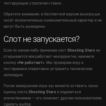
тестирующих стратегии ставок.
Обратите внимание: в бесплатной версии выигрыши
носят исключительно ознакомительный характер и не
могут быть выведены.
Слот не запускается?
Если по каким-либо причинам слот
Shooting Stars
не
открывается или работает некорректно, нажмите
кнопку
«Не работает»
. Мы проверим игру и
постараемся оперативно устранить технические
неполадки.
После завершения игры вы можете оставить свою
оценку слота
Shooting Stars
и поделиться
впечатлениями — это поможет другим пользователям
сделать выбор.