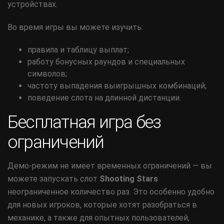
устройствах.
Во время игры вы можете изучить:
правила и таблицу выплат;
работу бонусных раундов и специальных
символов;
частоту выпадения выигрышных комбинаций;
поведение слота на длинной дистанции.
Бесплатная игра без
ограничений
Демо-режим не имеет временных ограничений — вы
можете запускать слот
Shooting Stars
неограниченное количество раз. Это особенно удобно
для новых игроков, которые хотят разобраться в
механике, а также для опытных пользователей,