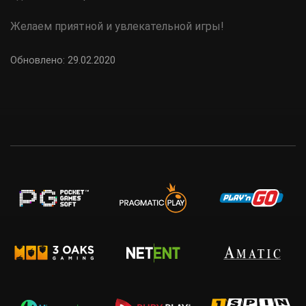
Желаем приятной и увлекательной игры!
Обновлено:
29.02.2020