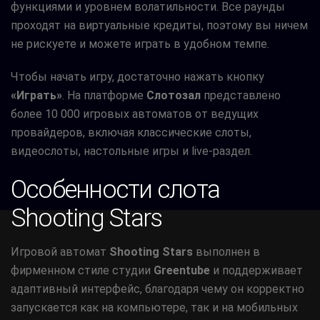
функциями и уровнем волатильности. Все раунды
проходят на виртуальные кредиты, поэтому вы ничем
не рискуете и можете играть в удобном темпе.
Чтобы начать игру, достаточно нажать кнопку
«Играть»
. На платформе
Слотозал
представлено
более 10 000 игровых автоматов от ведущих
провайдеров, включая классические слоты,
видеослоты, настольные игры и live-раздел.
Особенности слота
Shooting Stars
Игровой автомат
Shooting Stars
выполнен в
фирменном стиле студии
Greentube
и поддерживает
адаптивный интерфейс, благодаря чему он корректно
запускается как на компьютере, так и на мобильных