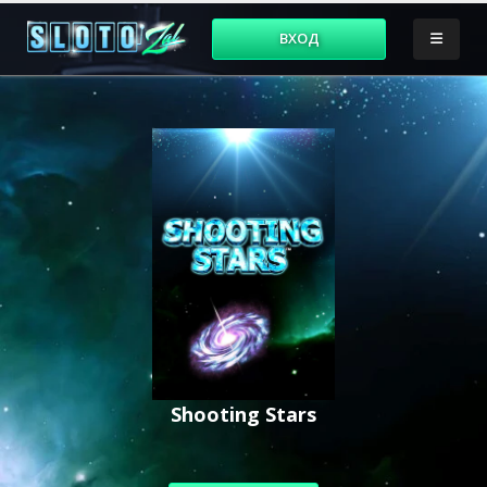
ВХОД
Shooting Stars