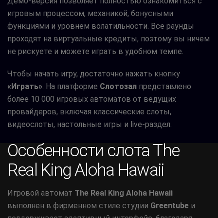
Демо-версия позволяет полностью ознакомиться с
игровым процессом, механикой, бонусными
функциями и уровнем волатильности. Все раунды
проходят на виртуальные кредиты, поэтому вы ничем
не рискуете и можете играть в удобном темпе.
Чтобы начать игру, достаточно нажать кнопку
«Играть»
. На платформе
Слотозал
представлено
более 10 000 игровых автоматов от ведущих
провайдеров, включая классические слоты,
видеослоты, настольные игры и live-раздел.
Особенности слота The
Real King Aloha Hawaii
Игровой автомат
The Real King Aloha Hawaii
выполнен в фирменном стиле студии
Greentube
и