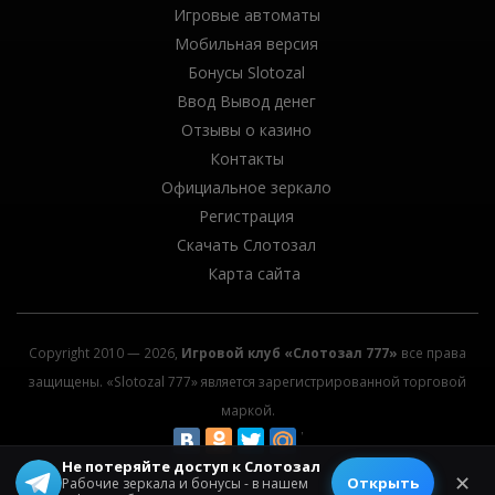
Игровые автоматы
Мобильная версия
Бонусы Slotozal
Ввод Вывод денег
Отзывы о казино
Контакты
Официальное зеркало
Регистрация
Скачать Слотозал
Карта сайта
Copyright 2010 — 2026,
Игровой клуб «Слотозал 777»
все права
защищены. «Slotozal 777» является зарегистрированной торговой
маркой.
Не потеряйте доступ к Слотозал
© 2026 All rights reserved.
✕
Открыть
Рабочие зеркала и бонусы - в нашем