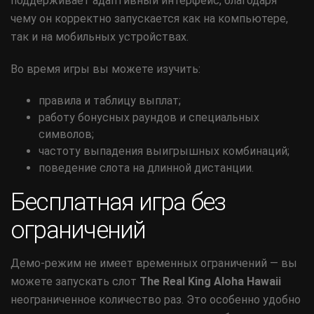
поддерживает адаптивный интерфейс, благодаря
чему он корректно запускается как на компьютере,
так и на мобильных устройствах.
Во время игры вы можете изучить:
правила и таблицу выплат;
работу бонусных раундов и специальных
символов;
частоту выпадения выигрышных комбинаций;
поведение слота на длинной дистанции.
Бесплатная игра без
ограничений
Демо-режим не имеет временных ограничений — вы
можете запускать слот
The Real King Aloha Hawaii
неограниченное количество раз. Это особенно удобно