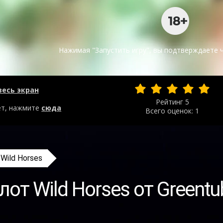
Нажимая "Запустить игру", вы подтверждаете ч
весь экран
Рейтинг
5
ет, нажмите
сюда
Всего оценок:
1
Wild Horses
лот Wild Horses от Greent