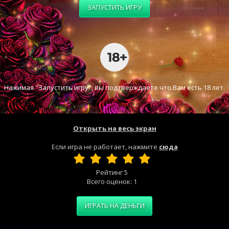
ЗАПУСТИТЬ ИГРУ
Нажимая "Запустить игру", вы подтверждаете что Вам есть 18 лет.
Открыть на весь экран
Если игра не работает, нажмите
сюда
Рейтинг
5
Всего оценок:
1
ИГРАТЬ НА ДЕНЬГИ