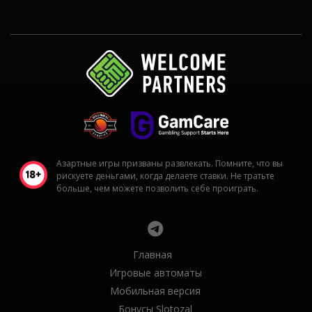
Азартные игры призваны развлекать. Помните, что вы
рискуете деньгами, когда делаете ставки. Не тратьте
больше, чем можете позволить себе проиграть.
Главная
Игровые автоматы
Мобильная версия
Бонусы Slotozal