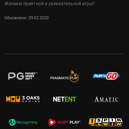
Желаем приятной и увлекательной игры!
Обновлено:
29.02.2020