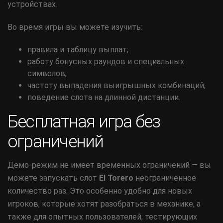
устройствах.
Во время игры вы можете изучить:
правила и таблицу выплат;
работу бонусных раундов и специальных
символов;
частоту выпадения выигрышных комбинаций;
поведение слота на длинной дистанции.
Бесплатная игра без
ограничений
Демо-режим не имеет временных ограничений — вы
можете запускать слот
El Torero
неограниченное
количество раз. Это особенно удобно для новых
игроков, которые хотят разобраться в механике, а
также для опытных пользователей, тестирующих