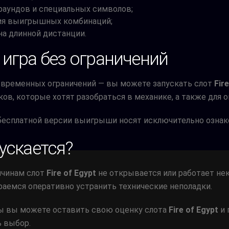
раундов и специальных символов;
ия выигрышных комбинаций;
на длинной дистанции.
 игра без ограничений
временных ограничений — вы можете запускать слот
Fir
ков, которые хотят разобраться в механике, а также для
 бесплатной версии выигрыши носят исключительно ознак
ускается?
ичинам слот
Fire of Egypt
не открывается или работает не
раемся оперативно устранить технические неполадки.
ы вы можете оставить свою оценку слота
Fire of Egypt
и 
ь выбор.