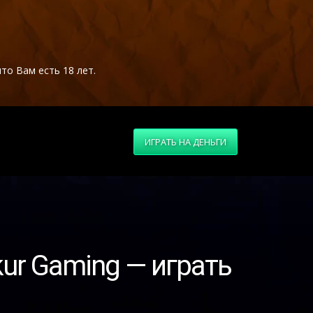
то Вам есть 18 лет.
ИГРАТЬ НА ДЕНЬГИ
kur Gaming — играть