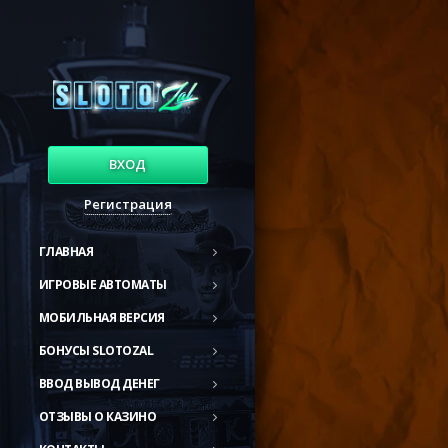
ВХОД
Регистрация
ГЛАВНАЯ
ИГРОВЫЕ АВТОМАТЫ
МОБИЛЬНАЯ ВЕРСИЯ
БОНУСЫ SLOTOZAL
ВВОД ВЫВОД ДЕНЕГ
ОТЗЫВЫ О КАЗИНО