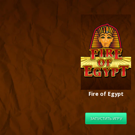
Fire of Egypt
ЗАПУСТИТЬ ИГРУ