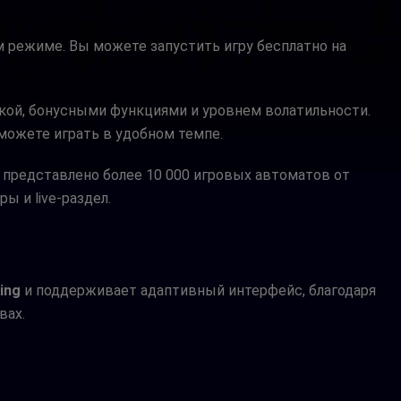
 режиме. Вы можете запустить игру бесплатно на
кой, бонусными функциями и уровнем волатильности.
можете играть в удобном темпе.
представлено более 10 000 игровых автоматов от
ы и live-раздел.
ing
и поддерживает адаптивный интерфейс, благодаря
вах.