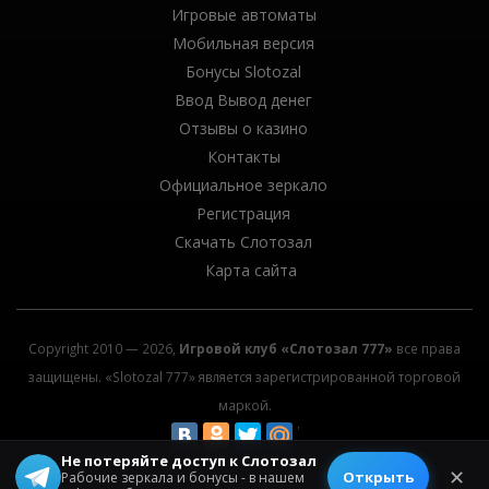
Игровые автоматы
Мобильная версия
Бонусы Slotozal
Ввод Вывод денег
Отзывы о казино
Контакты
Официальное зеркало
Регистрация
Скачать Слотозал
Карта сайта
Copyright 2010 — 2026,
Игровой клуб «Слотозал 777»
все права
защищены. «Slotozal 777» является зарегистрированной торговой
маркой.
Не потеряйте доступ к Слотозал
© 2026 All rights reserved.
✕
Открыть
Рабочие зеркала и бонусы - в нашем