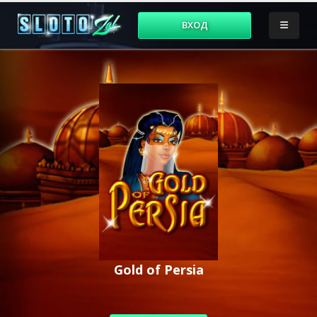
ВХОД
Gold of Persia