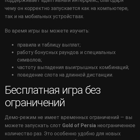
поддерживает адаптивный интерфейс, благодаря
чему он корректно запускается как на компьютере,
так и на мобильных устройствах.
Во время игры вы можете изучить:
правила и таблицу выплат;
работу бонусных раундов и специальных
символов;
частоту выпадения выигрышных комбинаций;
поведение слота на длинной дистанции.
Бесплатная игра без
ограничений
Демо-режим не имеет временных ограничений — вы
можете запускать слот
Gold of Persia
неограниченное
количество раз. Это особенно удобно для новых