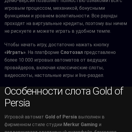
Демо-версия позволяет полностью ознакомиться с
игровым процессом, механикой, бонусными
функциями и уровнем волатильности. Все раунды
проходят на виртуальные кредиты, поэтому вы ничем
не рискуете и можете играть в удобном темпе.
Чтобы начать игру, достаточно нажать кнопку
«Играть»
. На платформе
Слотозал
представлено
более 10 000 игровых автоматов от ведущих
провайдеров, включая классические слоты,
видеослоты, настольные игры и live-раздел.
Особенности слота Gold of
Persia
Игровой автомат
Gold of Persia
выполнен в
фирменном стиле студии
Merkur Gaming
и