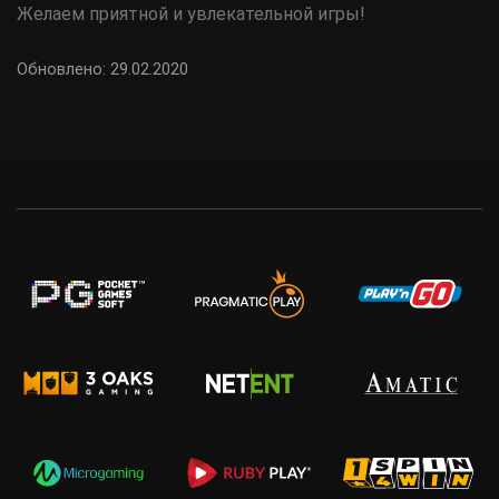
Желаем приятной и увлекательной игры!
Обновлено:
29.02.2020