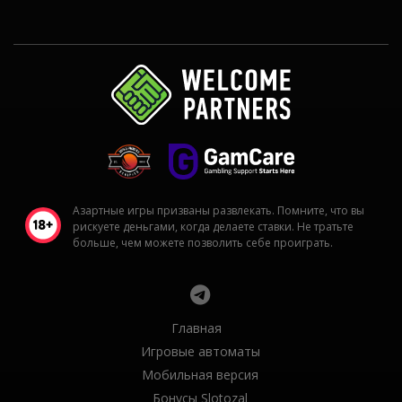
Азартные игры призваны развлекать. Помните, что вы
рискуете деньгами, когда делаете ставки. Не тратьте
больше, чем можете позволить себе проиграть.
Главная
Игровые автоматы
Мобильная версия
Бонусы Slotozal