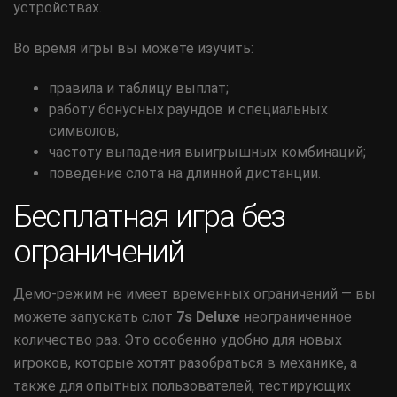
устройствах.
Во время игры вы можете изучить:
правила и таблицу выплат;
работу бонусных раундов и специальных
символов;
частоту выпадения выигрышных комбинаций;
поведение слота на длинной дистанции.
Бесплатная игра без
ограничений
Демо-режим не имеет временных ограничений — вы
можете запускать слот
7s Deluxe
неограниченное
количество раз. Это особенно удобно для новых
игроков, которые хотят разобраться в механике, а
также для опытных пользователей, тестирующих