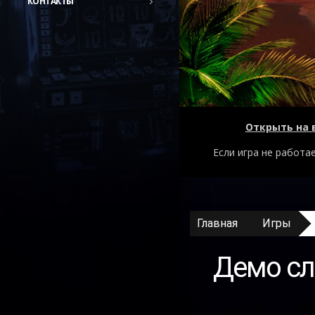
КОНТАКТЫ
Открыть на 
Если игра не работа
Главная
Игры
Демо сло