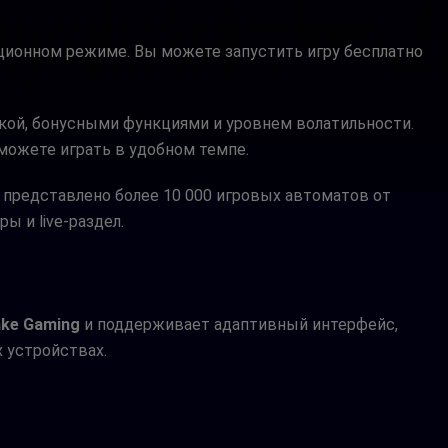
ионном режиме. Вы можете запустить игру бесплатно
кой, бонусными функциями и уровнем волатильности.
можете играть в удобном темпе.
представлено более 10 000 игровых автоматов от
ы и live-раздел.
ake Gaming
и поддерживает адаптивный интерфейс,
х устройствах.