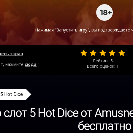
Нажимая "Запустить игру", вы подтверждаете ч
весь экран
Рейтинг
5
ет, нажмите
сюда
Всего оценок:
1
5 Hot Dice
слот 5 Hot Dice от Amusnet
бесплатно