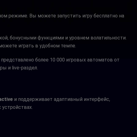
ом режиме. Вы можете запустить игру бесплатно на
кой, бонусными функциями и уровнем волатильности.
можете играть в удобном темпе.
представлено более 10 000 игровых автоматов от
ы и live-раздел.
active
и поддерживает адаптивный интерфейс,
х устройствах.