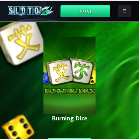
ВХОД
Burning Dice