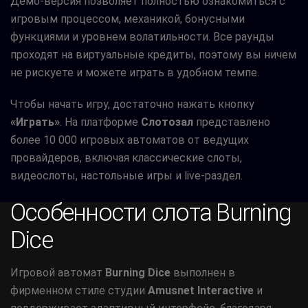
Демо-версия позволяет полностью ознакомиться с
игровым процессом, механикой, бонусными
функциями и уровнем волатильности. Все раунды
проходят на виртуальные кредиты, поэтому вы ничем
не рискуете и можете играть в удобном темпе.
Чтобы начать игру, достаточно нажать кнопку
«Играть»
. На платформе
Слотозал
представлено
более 10 000 игровых автоматов от ведущих
провайдеров, включая классические слоты,
видеослоты, настольные игры и live-раздел.
Особенности слота Burning
Dice
Игровой автомат
Burning Dice
выполнен в
фирменном стиле студии
Amusnet Interactive
и