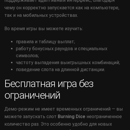
поддерживает адаптивный интерфейс, благодаря
чему он корректно запускается как на компьютере,
так и на мобильных устройствах.
Во время игры вы можете изучить:
правила и таблицу выплат;
работу бонусных раундов и специальных
символов;
частоту выпадения выигрышных комбинаций;
поведение слота на длинной дистанции.
Бесплатная игра без
ограничений
Демо-режим не имеет временных ограничений — вы
можете запускать слот
Burning Dice
неограниченное
количество раз. Это особенно удобно для новых