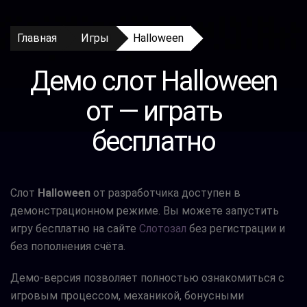
Главная
Игры
Halloween
Демо слот Halloween
от — играть
бесплатно
Слот
Halloween
от разработчика
доступен в
демонстрационном режиме. Вы можете запустить
игру бесплатно на сайте
Слотозал
без регистрации и
без пополнения счёта.
Демо-версия позволяет полностью ознакомиться с
игровым процессом, механикой, бонусными