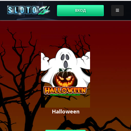
ВХОД
Halloween