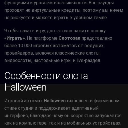
функциями и уровнем волатильности. Все раунды
проходят на виртуальные кредиты, поэтому вы ничем
не рискуете и можете играть в удобном темпе.
Чтобы начать игру, достаточно нажать кнопку
«Играть»
. На платформе
Слотозал
представлено
более 10 000 игровых автоматов от ведущих
провайдеров, включая классические слоты,
видеослоты, настольные игры и live-раздел.
Особенности слота
Halloween
Игровой автомат
Halloween
выполнен в фирменном
стиле студии
и поддерживает адаптивный
интерфейс, благодаря чему он корректно запускается
как на компьютере, так и на мобильных устройствах.