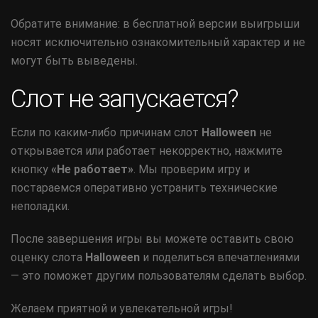
Обратите внимание: в бесплатной версии выигрыши
носят исключительно ознакомительный характер и не
могут быть выведены.
Слот не запускается?
Если по каким-либо причинам слот
Halloween
не
открывается или работает некорректно, нажмите
кнопку
«Не работает»
. Мы проверим игру и
постараемся оперативно устранить технические
неполадки.
После завершения игры вы можете оставить свою
оценку слота
Halloween
и поделиться впечатлениями
— это поможет другим пользователям сделать выбор.
Желаем приятной и увлекательной игры!