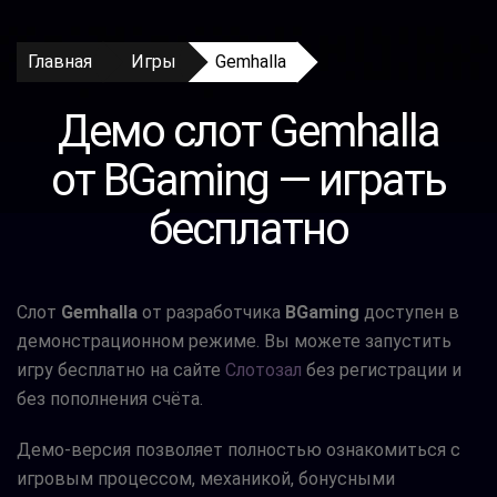
Главная
Игры
Gemhalla
Демо слот Gemhalla
от BGaming — играть
бесплатно
Слот
Gemhalla
от разработчика
BGaming
доступен в
демонстрационном режиме. Вы можете запустить
игру бесплатно на сайте
Слотозал
без регистрации и
без пополнения счёта.
Демо-версия позволяет полностью ознакомиться с
игровым процессом, механикой, бонусными