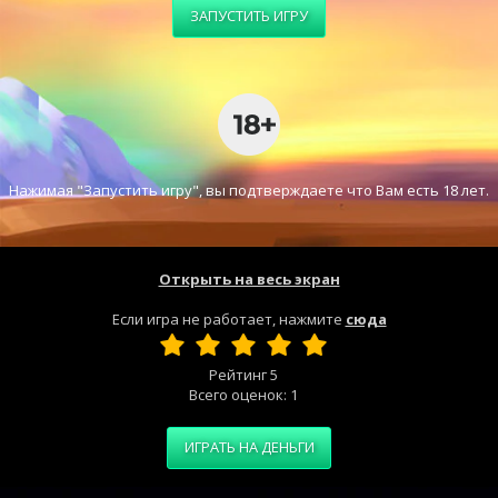
ЗАПУСТИТЬ ИГРУ
Нажимая "Запустить игру", вы подтверждаете что Вам есть 18 лет.
Открыть на весь экран
Если игра не работает, нажмите
сюда
Рейтинг
5
Всего оценок:
1
ИГРАТЬ НА ДЕНЬГИ