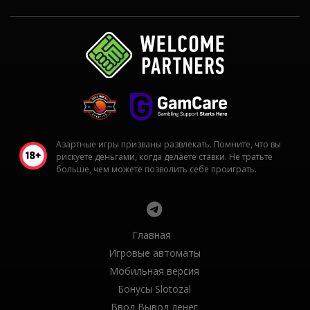
Азартные игры призваны развлекать. Помните, что вы
рискуете деньгами, когда делаете ставки. Не тратьте
больше, чем можете позволить себе проиграть.
Главная
Игровые автоматы
Мобильная версия
Бонусы Slotozal
Ввод Вывод денег