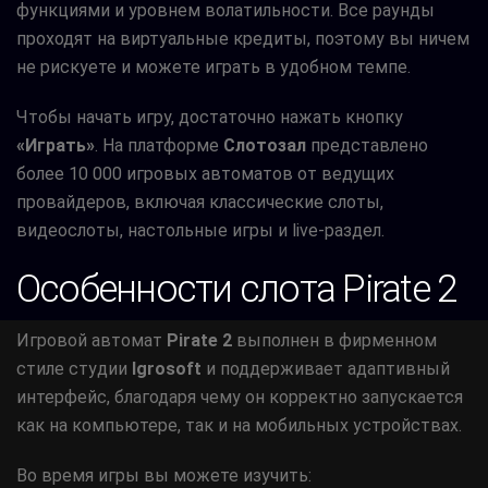
функциями и уровнем волатильности. Все раунды
проходят на виртуальные кредиты, поэтому вы ничем
не рискуете и можете играть в удобном темпе.
Чтобы начать игру, достаточно нажать кнопку
«Играть»
. На платформе
Слотозал
представлено
более 10 000 игровых автоматов от ведущих
провайдеров, включая классические слоты,
видеослоты, настольные игры и live-раздел.
Особенности слота Pirate 2
Игровой автомат
Pirate 2
выполнен в фирменном
стиле студии
Igrosoft
и поддерживает адаптивный
интерфейс, благодаря чему он корректно запускается
как на компьютере, так и на мобильных устройствах.
Во время игры вы можете изучить: