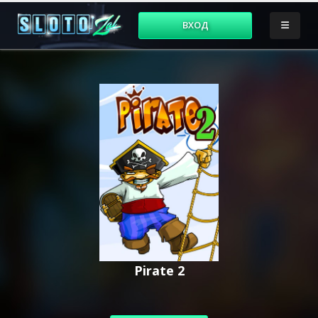
ВХОД
Pirate 2