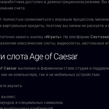
разработчика
доступен в демонстрационном режиме. Вы м
лнения счёта.
т полностью ознакомиться с игровым процессом, механи
а виртуальные кредиты, поэтому вы ничем не рискуете и 
статочно нажать кнопку
«Играть»
. На платформе
Слотозал
включая классические слоты, видеослоты, настольные игр
 слота Age of Caesar
of Caesar
выполнен в фирменном стиле студии
и поддерж
 как на компьютере, так и на мобильных устройствах.
те изучить:
у выплат;
раундов и специальных символов;
ия выигрышных комбинаций;