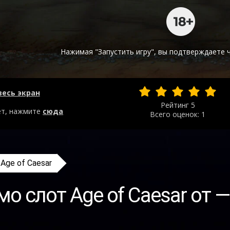
Нажимая "Запустить игру", вы подтверждаете ч
весь экран
Рейтинг
5
ет, нажмите
сюда
Всего оценок:
1
Age of Caesar
о слот Age of Caesar от 