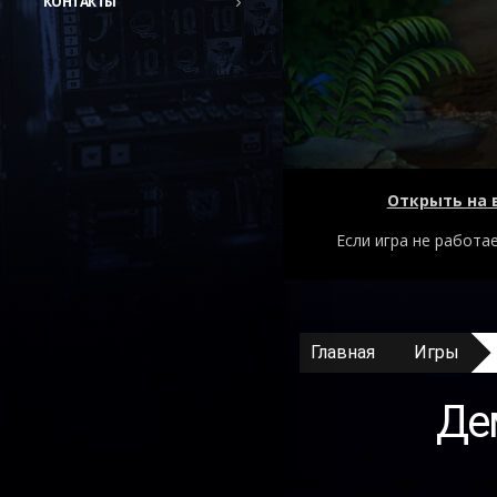
КОНТАКТЫ
Открыть на 
Если игра не работа
Главная
Игры
Дем