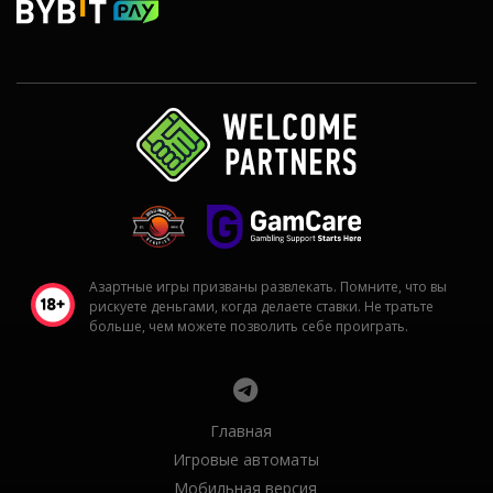
Азартные игры призваны развлекать. Помните, что вы
рискуете деньгами, когда делаете ставки. Не тратьте
больше, чем можете позволить себе проиграть.
Главная
Игровые автоматы
Мобильная версия