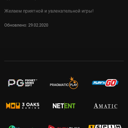
Желаем приятной и увлекательной игры!
Обновлено:
29.02.2020