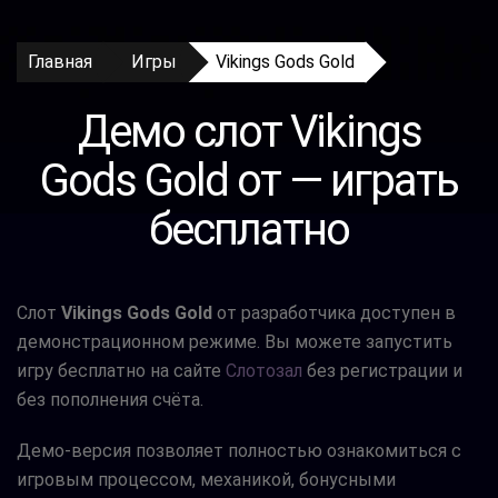
Главная
Игры
Vikings Gods Gold
Демо слот Vikings
Gods Gold от — играть
бесплатно
Слот
Vikings Gods Gold
от разработчика
доступен в
демонстрационном режиме. Вы можете запустить
игру бесплатно на сайте
Слотозал
без регистрации и
без пополнения счёта.
Демо-версия позволяет полностью ознакомиться с
игровым процессом, механикой, бонусными