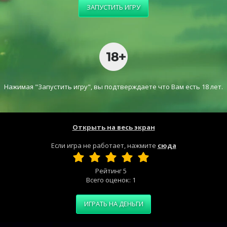
ЗАПУСТИТЬ ИГРУ
Нажимая "Запустить игру", вы подтверждаете что Вам есть 18 лет.
Открыть на весь экран
Если игра не работает, нажмите
сюда
Рейтинг
5
Всего оценок:
1
ИГРАТЬ НА ДЕНЬГИ