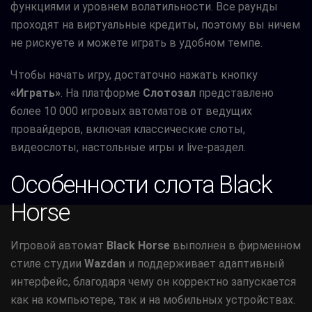
функциями и уровнем волатильности. Все раунды
проходят на виртуальные кредиты, поэтому вы ничем
не рискуете и можете играть в удобном темпе.
Чтобы начать игру, достаточно нажать кнопку
«Играть»
. На платформе
Слотозал
представлено
более 10 000 игровых автоматов от ведущих
провайдеров, включая классические слоты,
видеослоты, настольные игры и live-раздел.
Особенности слота Black
Horse
Игровой автомат
Black Horse
выполнен в фирменном
стиле студии
Wazdan
и поддерживает адаптивный
интерфейс, благодаря чему он корректно запускается
как на компьютере, так и на мобильных устройствах.