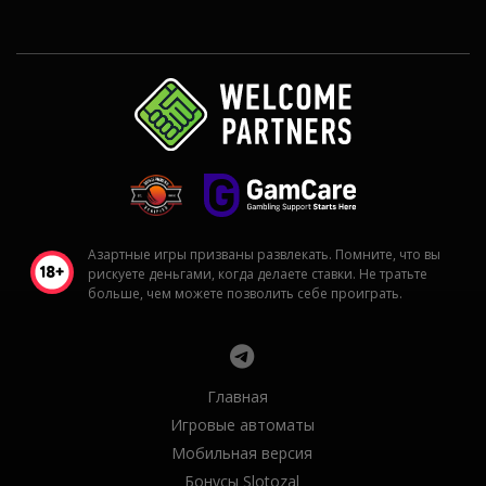
Азартные игры призваны развлекать. Помните, что вы
рискуете деньгами, когда делаете ставки. Не тратьте
больше, чем можете позволить себе проиграть.
Главная
Игровые автоматы
Мобильная версия
Бонусы Slotozal