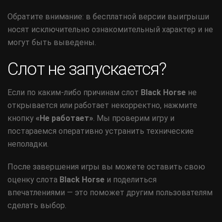
Обратите внимание: в бесплатной версии выигрыши
носят исключительно ознакомительный характер и не
могут быть выведены.
Слот не запускается?
Если по каким-либо причинам слот
Black Horse
не
открывается или работает некорректно, нажмите
кнопку
«Не работает»
. Мы проверим игру и
постараемся оперативно устранить технические
неполадки.
После завершения игры вы можете оставить свою
оценку слота
Black Horse
и поделиться
впечатлениями — это поможет другим пользователям
сделать выбор.